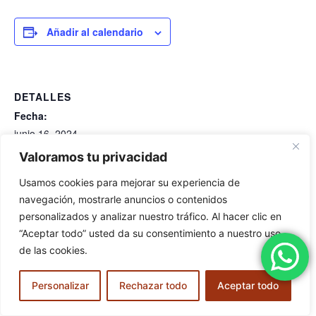
Añadir al calendario
DETALLES
Fecha:
junio 16, 2024
Hora:
Valoramos tu privacidad
11:00 am - 12:00 pm
Usamos cookies para mejorar su experiencia de
Etiquetas del Evento:
navegación, mostrarle anuncios o contenidos
11:00
personalizados y analizar nuestro tráfico. Al hacer clic en
WOD, o «Workout of the Day,» es un concepto central
“Aceptar todo” usted da su consentimiento a nuestro uso
en CrossFit.
de las cookies.
Se refiere a la rutina de ejercicios específica que los
Personalizar
Rechazar todo
Aceptar todo
practicantes de CrossFit deben completar en un día
determinado. Los WODs son conocidos por ser variados,